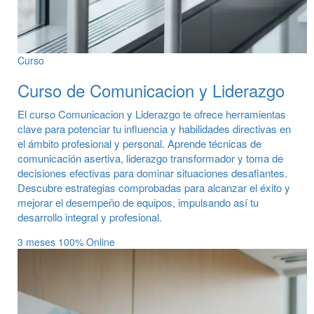
Curso
Curso de Comunicacion y Liderazgo
El curso Comunicacion y Liderazgo te ofrece herramientas
clave para potenciar tu influencia y habilidades directivas en
el ámbito profesional y personal. Aprende técnicas de
comunicación asertiva, liderazgo transformador y toma de
decisiones efectivas para dominar situaciones desafiantes.
Descubre estrategias comprobadas para alcanzar el éxito y
mejorar el desempeño de equipos, impulsando así tu
desarrollo integral y profesional.
3 meses
100% Online