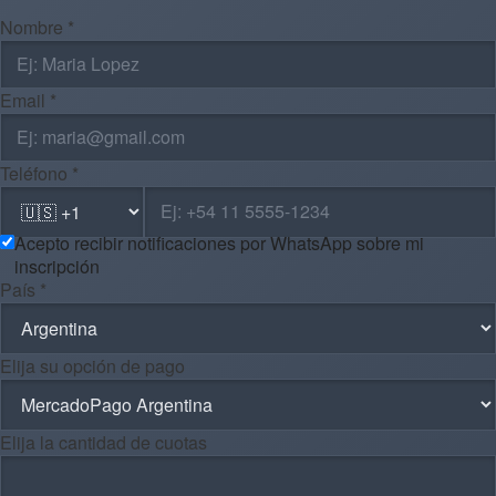
Nombre *
Email *
Teléfono *
Acepto recibir notificaciones por WhatsApp sobre mi
inscripción
País *
Elija su opción de pago
Elija la cantidad de cuotas