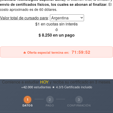
envío de certificados físicos, los cuales se abonan al finalizar
. El
costo aproximado es de 60 dólares.
Valor total
de cursado para
:
$1
en cuotas sin interés
ó
$ 8.250
en un pago
25% OFF
Envío gratis
71:59:51
🔥 Oferta especial termina en:
Comience a estudiar
HOY
y reciba su certificado en 3 meses.
+42.000
estudiantes
·
★ 4.3/5
·
Certificado incluido
1
2
3
PAGO
CONFIRMACIÓN
DATOS