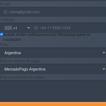
Email *
Teléfono *
Acepto recibir notificaciones por WhatsApp sobre mi
inscripción
País *
Elija su opción de pago
Elija la cantidad de cuotas