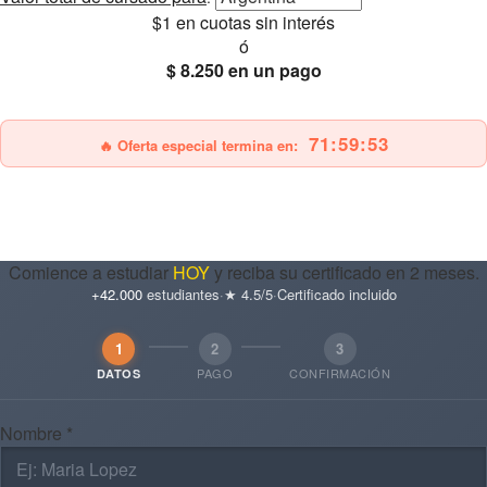
$1
en cuotas sin interés
ó
$ 8.250
en un pago
25% OFF
Envío gratis
71:59:52
🔥 Oferta especial termina en:
Comience a estudiar
HOY
y reciba su certificado en 2 meses.
+42.000
estudiantes
·
★ 4.5/5
·
Certificado incluido
1
2
3
PAGO
CONFIRMACIÓN
DATOS
Nombre *