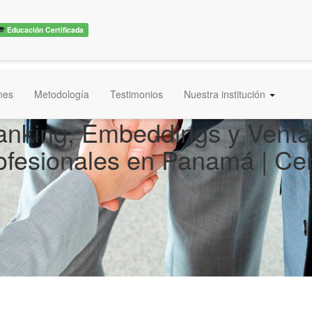
Educación Certificada
ones
Metodología
Testimonios
Nuestra institución
anking, Embeddings y Venta
ofesionales en Panamá | Cer