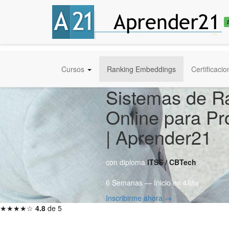
Cursos
Ranking Embeddings
Certificaci
Sistemas de R
Online para Pr
| Aprender21
con diploma
ITSS / CBTech
6 Semanas — Inicio en 48hs
Inscribirme ahora →
★★★★☆
4.8
de 5