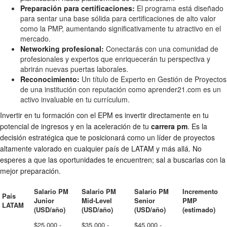
Preparación para certificaciones:
El programa está diseñado
para sentar una base sólida para certificaciones de alto valor
como la PMP, aumentando significativamente tu atractivo en el
mercado.
Networking profesional:
Conectarás con una comunidad de
profesionales y expertos que enriquecerán tu perspectiva y
abrirán nuevas puertas laborales.
Reconocimiento:
Un título de Experto en Gestión de Proyectos
de una institución con reputación como aprender21.com es un
activo invaluable en tu currículum.
Invertir en tu formación con el EPM es invertir directamente en tu
potencial de ingresos y en la aceleración de tu
carrera pm
. Es la
decisión estratégica que te posicionará como un líder de proyectos
altamente valorado en cualquier país de LATAM y más allá. No
esperes a que las oportunidades te encuentren; sal a buscarlas con la
mejor preparación.
Salario PM
Salario PM
Salario PM
Incremento
País
Junior
Mid-Level
Senior
PMP
LATAM
(USD/año)
(USD/año)
(USD/año)
(estimado)
$25,000 -
$35,000 -
$45,000 -