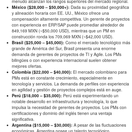
menudo alcanzan los rangos superiores del mercado regional.
México ($28,000 – $50,000+):
Dada su proximidad geográfica
y alineación horaria con EE. UU., México ofrece una
compensación altamente competitiva. Un gerente de proyectos
con experiencia en ERP/SAP puede promediar alrededor de
849,169 MXN (~$50,000 USD), mientras que un PM en
construcción ronda los 709,069 MXN (~$42,000 USD).
Brasil ($25,000 – $45,000):
Como el mercado tecnológico más
grande de América del Sur, Brasil presenta una enorme
demanda de gerentes de proyectos de TI y Agile. Los PMs
bilingües o con experiencia internacional suelen obtener
mejores ofertas.
Colombia ($22,000 – $40,000):
El mercado colombiano para
PMs está en constante crecimiento, especialmente en
tecnología y servicios. La demanda de perfiles con experiencia
en agilidad y gestión de proyectos complejos está en auge.
Perú ($18,000 – $35,000):
Perú está experimentando un
notable desarrollo en infraestructura y tecnología, lo que
impulsa la necesidad de gerentes de proyectos. Los PMs con
certificaciones y dominio del inglés tienen una ventaja
significativa.
Argentina ($15,000 – $30,000):
A pesar de las fluctuaciones
económicas, Argentina posee un talento tecnológico