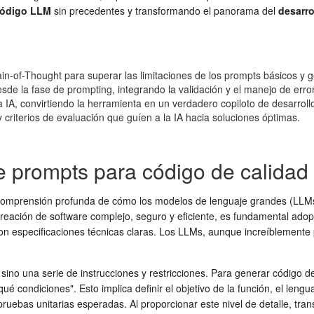
código LLM
sin precedentes y transformando el panorama del
desarro
in-of-Thought para superar las limitaciones de los prompts básicos y 
esde la fase de prompting, integrando la validación y el manejo de erro
a IA, convirtiendo la herramienta en un verdadero copiloto de desarroll
y criterios de evaluación que guíen a la IA hacia soluciones óptimas.
 prompts para código de calidad 
comprensión profunda de cómo los modelos de lenguaje grandes (LLMs) 
 creación de software complejo, seguro y eficiente, es fundamental adop
on especificaciones técnicas claras. Los LLMs, aunque increíblemente p
no una serie de instrucciones y restricciones. Para generar código de 
ué condiciones". Esto implica definir el objetivo de la función, el len
 pruebas unitarias esperadas. Al proporcionar este nivel de detalle, tr