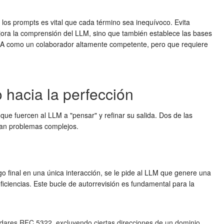
 los prompts es vital que cada término sea inequívoco. Evita
mejora la comprensión del LLM, sino que también establece las bases
a IA como un colaborador altamente competente, pero que requiere
 hacia la perfección
ue fuercen al LLM a "pensar" y refinar su salida. Dos de las
dan problemas complejos.
go final en una única interacción, se le pide al LLM que genere una
eficiencias. Este bucle de autorrevisión es fundamental para la
ándares RFC 5322, excluyendo ciertas direcciones de un dominio