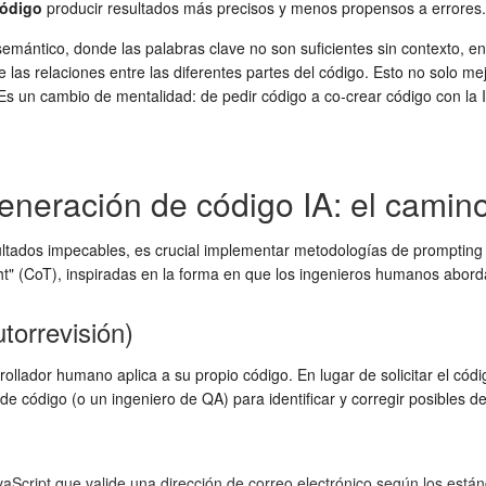
código
producir resultados más precisos y menos propensos a errores.
semántico, donde las palabras clave no son suficientes sin contexto, en
e las relaciones entre las diferentes partes del código. Esto no solo 
Es un cambio de mentalidad: de pedir código a co-crear código con l
eneración de código IA: el camino
ltados impecables, es crucial implementar metodologías de prompting q
ht" (CoT), inspiradas en la forma en que los ingenieros humanos abor
torrevisión)
ollador humano aplica a su propio código. En lugar de solicitar el códi
 de código (o un ingeniero de QA) para identificar y corregir posibles d
aScript que valide una dirección de correo electrónico según los est