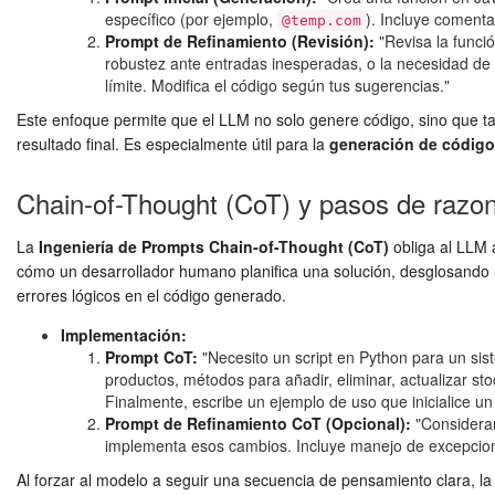
específico (por ejemplo,
). Incluye comentar
@temp.com
Prompt de Refinamiento (Revisión):
"Revisa la funció
robustez ante entradas inesperadas, o la necesidad de 
límite. Modifica el código según tus sugerencias."
Este enfoque permite que el LLM no solo genere código, sino que tam
resultado final. Es especialmente útil para la
generación de código
Chain-of-Thought (CoT) y pasos de razon
La
Ingeniería de Prompts Chain-of-Thought (CoT)
obliga al LLM 
cómo un desarrollador humano planifica una solución, desglosando u
errores lógicos en el código generado.
Implementación:
Prompt CoT:
"Necesito un script en Python para un siste
productos, métodos para añadir, eliminar, actualizar s
Finalmente, escribe un ejemplo de uso que inicialice un 
Prompt de Refinamiento CoT (Opcional):
"Consideran
implementa esos cambios. Incluye manejo de excepciones
Al forzar al modelo a seguir una secuencia de pensamiento clara, l