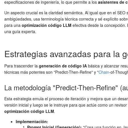
especificaciones de ingeniería, lo que permite a los
asistentes de 
Un aspecto crucial es la claridad semántica. Al igual que en el SEO 
ambigüedades, usa terminología técnica correcta y sé explícito sobr
para una
optimización código LLM
efectiva desde la concepción. 
una guía experta.
Estrategias avanzadas para la g
Para trascender la
generación de código IA
básica y alcanzar resu
técnicas más potentes son "Predict-Then-Refine" y "
Chain
-of-Thoug
La metodología "Predict-Then-Refine" (au
Esta estrategia emula el proceso de iteración y mejora que un desarr
versión inicial y luego se le instruye para que actúe como un revisor
optimización código LLM
.
Implementación:
Prompt Inicial (Generación):
"Crea una función en Jav