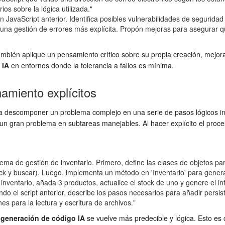
ios sobre la lógica utilizada."
n JavaScript anterior. Identifica posibles vulnerabilidades de segurid
una gestión de errores más explícita. Propón mejoras para asegurar q
bién aplique un pensamiento crítico sobre su propia creación, mejorand
 IA
en entornos donde la tolerancia a fallos es mínima.
amiento explícitos
a descomponer un problema complejo en una serie de pasos lógicos inte
n gran problema en subtareas manejables. Al hacer explícito el proce
ma de gestión de inventario. Primero, define las clases de objetos para
tock y buscar). Luego, implementa un método en 'Inventario' para gene
inventario, añada 3 productos, actualice el stock de uno y genere el in
do el script anterior, describe los pasos necesarios para añadir persi
 para la lectura y escritura de archivos."
a
generación de código IA
se vuelve más predecible y lógica. Esto es 