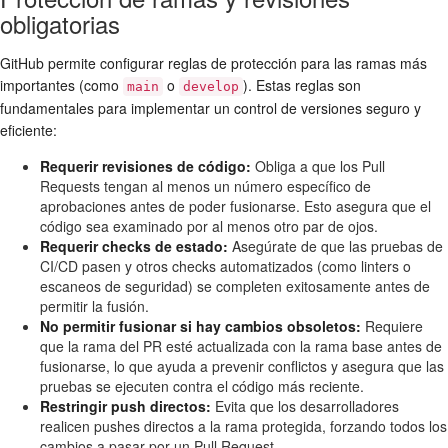
obligatorias
GitHub permite configurar reglas de protección para las
ramas
más
importantes (como
o
). Estas reglas son
main
develop
fundamentales para implementar un
control de versiones
seguro y
eficiente:
Requerir revisiones de código:
Obliga a que los Pull
Requests tengan al menos un número específico de
aprobaciones antes de poder fusionarse. Esto asegura que el
código sea examinado por al menos otro par de ojos.
Requerir checks de estado:
Asegúrate de que las pruebas de
CI/CD pasen y otros checks automatizados (como linters o
escaneos de seguridad) se completen exitosamente antes de
permitir la fusión.
No permitir fusionar si hay cambios obsoletos:
Requiere
que la rama del PR esté actualizada con la rama base antes de
fusionarse, lo que ayuda a prevenir conflictos y asegura que las
pruebas se ejecuten contra el código más reciente.
Restringir push directos:
Evita que los desarrolladores
realicen pushes directos a la rama protegida, forzando todos los
cambios a pasar por un Pull Request.