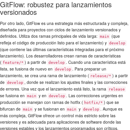
GitFlow: robustez para lanzamientos
versionados
Por otro lado, GitFlow es una estrategia más estructurada y compleja,
diseñada para proyectos con ciclos de lanzamiento versionados y
definidos. Utiliza dos ramas principales de vida larga:
(que
main
refleja el código de producción listo para el lanzamiento) y
develop
(que contiene las últimas características integradas para el próximo
lanzamiento). Los desarrolladores crean ramas de características
(
) a partir de
. Cuando una característica está
feature/*
develop
lista, se fusiona de nuevo en
. Para preparar un
develop
lanzamiento, se crea una rama de lanzamiento (
) a partir
release/*
de
, donde se realizan los ajustes finales y las correcciones
develop
de errores. Una vez que el lanzamiento está listo, la rama
release
se fusiona en
y en
. Las correcciones urgentes en
main
develop
producción se manejan con ramas de hotfix (
) que se
hotfix/*
bifurcan de
y se fusionan en
y
. Aunque es
main
main
develop
más compleja, GitFlow ofrece un control más estricto sobre las
versiones y es adecuada para aplicaciones de software donde las
versiones estables y los lanzamientos programados son críticos.