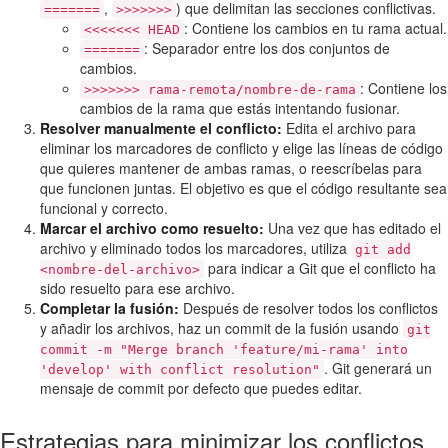
,
) que delimitan las secciones conflictivas.
=======
>>>>>>>
: Contiene los cambios en tu rama actual.
<<<<<<< HEAD
: Separador entre los dos conjuntos de
=======
cambios.
: Contiene los
>>>>>>> rama-remota/nombre-de-rama
cambios de la rama que estás intentando fusionar.
Resolver manualmente el conflicto:
Edita el archivo para
eliminar los marcadores de conflicto y elige las líneas de código
que quieres mantener de ambas ramas, o reescríbelas para
que funcionen juntas. El objetivo es que el código resultante sea
funcional y correcto.
Marcar el archivo como resuelto:
Una vez que has editado el
archivo y eliminado todos los marcadores, utiliza
git add
para indicar a Git que el conflicto ha
<nombre-del-archivo>
sido resuelto para ese archivo.
Completar la fusión:
Después de resolver todos los conflictos
y añadir los archivos, haz un commit de la fusión usando
git
commit -m "Merge branch 'feature/mi-rama' into
. Git generará un
'develop' with conflict resolution"
mensaje de commit por defecto que puedes editar.
Estrategias para minimizar los conflictos