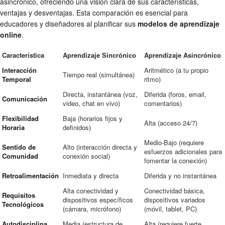
asincrónico, ofreciendo una visión clara de sus características,
ventajas y desventajas. Esta comparación es esencial para
educadores y diseñadores al planificar sus
modelos de aprendizaje
online
.
Característica
Aprendizaje Sincrónico
Aprendizaje Asincrónico
Interacción
Aritmético (a tu propio
Tiempo real (simultánea)
Temporal
ritmo)
Directa, instantánea (voz,
Diferida (foros, email,
Comunicación
video, chat en vivo)
comentarios)
Flexibilidad
Baja (horarios fijos y
Alta (acceso 24/7)
Horaria
definidos)
Medio-Bajo (requiere
Sentido de
Alto (interacción directa y
esfuerzos adicionales para
Comunidad
conexión social)
fomentar la conexión)
Retroalimentación
Inmediata y directa
Diferida y no instantánea
Alta conectividad y
Conectividad básica,
Requisitos
dispositivos específicos
dispositivos variados
Tecnológicos
(cámara, micrófono)
(móvil, tablet, PC)
Autodisciplina
Media (estructura de
Alta (requiere fuerte